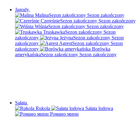
Jagody
Malina
Sezon zakończony
Sezon zakończony
Czereśnie
Sezon zakończony
Sezon zakończony
Wiśnia
Sezon zakończony
Sezon zakończony
Truskawka
Sezon zakończony
Sezon
zakończony
Jeżyna
Sezon zakończony
Sezon
zakończony
Agrest
Sezon zakończony
Sezon
zakończony
Borówka
amerykańska
Sezon zakończony
Sezon zakończony
Sałata
Rukola
Sałata lodowa
Романо мини