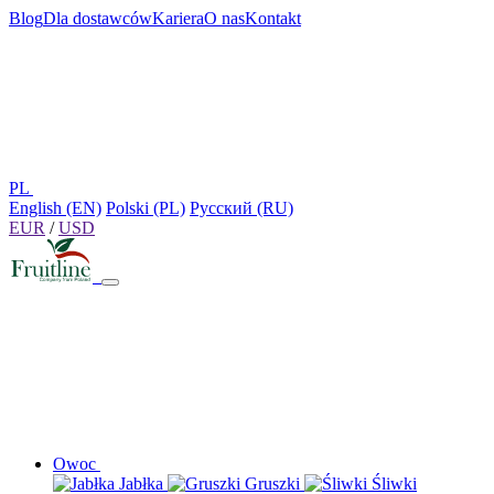
Blog
Dla dostawców
Kariera
O nas
Kontakt
PL
English (EN)
Polski (PL)
Русский (RU)
EUR
/
USD
Owoc
Jabłka
Gruszki
Śliwki