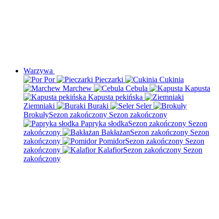
Warzywa
Por
Pieczarki
Cukinia
Marchew
Cebula
Kapusta
Kapusta pekińska
Ziemniaki
Buraki
Seler
Brokuły
Sezon zakończony
Sezon zakończony
Papryka słodka
Sezon zakończony
Sezon
zakończony
Bakłażan
Sezon zakończony
Sezon
zakończony
Pomidor
Sezon zakończony
Sezon
zakończony
Kalafior
Sezon zakończony
Sezon
zakończony