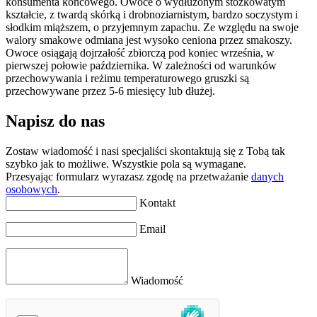
konsumenta końcowego. Owoce o wydłużonym stożkowatym
kształcie, z twardą skórką i drobnoziarnistym, bardzo soczystym i
słodkim miąższem, o przyjemnym zapachu. Ze względu na swoje
walory smakowe odmiana jest wysoko ceniona przez smakoszy.
Owoce osiągają dojrzałość zbiorczą pod koniec września, w
pierwszej połowie października. W zależności od warunków
przechowywania i reżimu temperaturowego gruszki są
przechowywane przez 5-6 miesięcy lub dłużej.
Napisz do nas
Zostaw wiadomość i nasi specjaliści skontaktują się z Tobą tak
szybko jak to możliwe. Wszystkie pola są wymagane.
Przesyając formularz wyrazasz zgodę na przetważanie
danych
osobowych
.
Kontakt
Email
Wiadomość