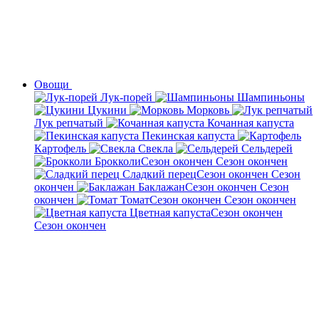
Овощи
Лук-порей
Шампиньоны
Цукини
Морковь
Лук репчатый
Кочанная капуста
Пекинская капуста
Картофель
Свекла
Сельдерей
Брокколи
Сезон окончен
Сезон окончен
Сладкий перец
Сезон окончен
Сезон
окончен
Баклажан
Сезон окончен
Сезон
окончен
Томат
Сезон окончен
Сезон окончен
Цветная капуста
Сезон окончен
Сезон окончен