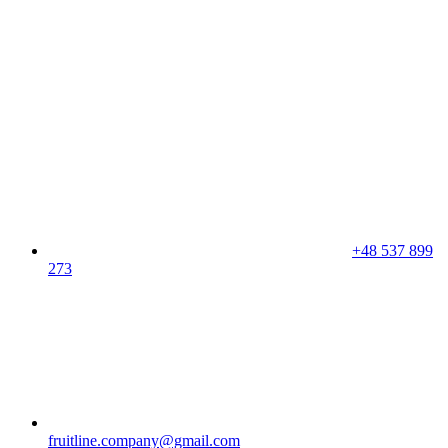
+48 537 899
273
fruitline.company@gmail.com